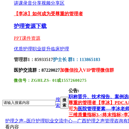
讲课录音分享
视频分享区
【李冰】如何成为受尊重的管理者
护理资源下载
PPT课件资源
优质护理
职业提升
临床护理
管理群1：85933517
护士长 群1：113865183
医护交流群：87220027
加微信拉入VIP管理微信群
微信号：ZGHLZS- 01或15572600275
公告:
职称晋升、技术报告、案例选
搜
搜
尊重的管理者
【李冰】PDC
索
索
可为
医院管理要素----李冰
三维质量指标3-<终末指标>
李
护理之声--医疗护理职业交流中心—广西护理之声管理咨询有
看内容