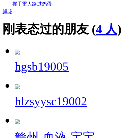
握手
雷人
路过
鸡蛋
鲜花
刚表态过的朋友 (
4 人
)
hgsb19005
hlzsyysc19002
赣州-血液-宝宝