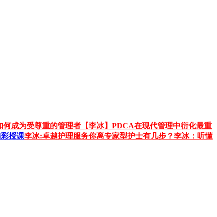
如何成为受尊重的管理者
【李冰】PDCA在现代管理中衍化最重
精彩授课
李冰:卓越护理服务
你离专家型护士有几步？
李冰：听懂