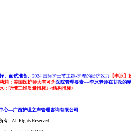
择、面试准备、
2024 国际护士节主题-护理的经济效力
【李冰】
冯莉莉：美国医护师大有可为
医院管理要素----李冰老师在甘孜的
冰：听懂三维质量指标1-<结构指标>
流中心—广西护理之声管理咨询有限公司
All Rights Reserved.