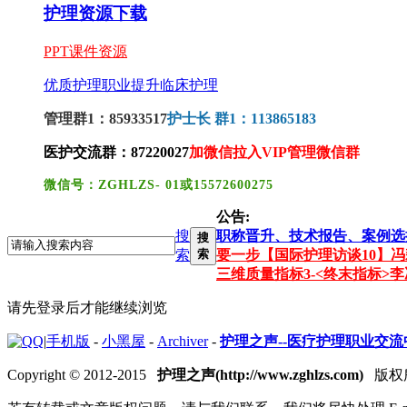
护理资源下载
PPT课件资源
优质护理
职业提升
临床护理
管理群1：85933517
护士长 群1：113865183
医护交流群：87220027
加微信拉入VIP管理微信群
微信号：ZGHLZS- 01或15572600275
公告:
搜
职称晋升、技术报告、案例选
搜
索
索
要一步
【国际护理访谈10】
三维质量指标3-<终末指标>
李
请先登录后才能继续浏览
|
手机版
-
小黑屋
-
Archiver
-
护理之声--医疗护理职业交
Copyright © 2012-2015
护理之声(http://www.zghlzs.com)
版权所有 